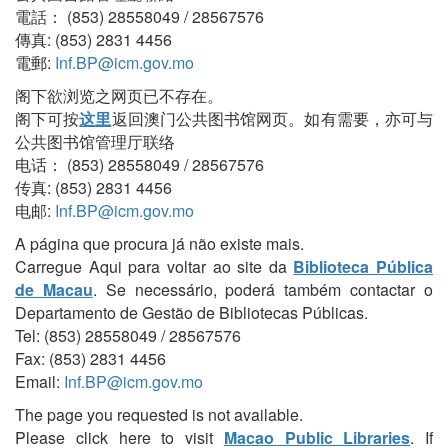
電話： (853) 28558049 / 28567576
傳真: (853) 2831 4456
電郵:
Inf.BP@icm.gov.mo
阁下欲浏览之网页已不存在。
阁下可按
这里
返回澳门公共图书馆网页。如有需要，亦可与
公共图书馆管理厅联络
电话： (853) 28558049 / 28567576
传真: (853) 2831 4456
电邮:
Inf.BP@icm.gov.mo
A página que procura já não existe mais.
Carregue Aqui para voltar ao site da
Biblioteca Pública
de Macau
. Se necessário, poderá também contactar o
Departamento de Gestão de Bibliotecas Públicas.
Tel: (853) 28558049 / 28567576
Fax: (853) 2831 4456
Email:
Inf.BP@icm.gov.mo
The page you requested is not available.
Please click here to visit
Macao Public Libraries
. If