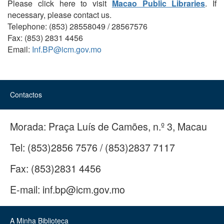
Please click here to visit
Macao Public Libraries
. If
necessary, please contact us.
Telephone: (853) 28558049 / 28567576
Fax: (853) 2831 4456
Email:
Inf.BP@icm.gov.mo
Contactos
Morada:
Praça Luís de Camões, n.º 3, Macau
Tel:
(853)2856 7576 / (853)2837 7117
Fax:
(853)2831 4456
E-mail:
inf.bp@icm.gov.mo
A Minha Biblioteca