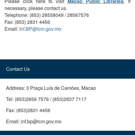
Please click here to visit
Macao Public Libraries
. If
necessary, please contact us.
Telephone: (853) 28558049 / 28567576
Fax: (853) 2831 4456
Email:
Inf.BP@icm.gov.mo
Contact Us
Address:
3 Praça Luís de Camões, Macao
Tel:
(853)2856 7576 / (853)2837 7117
Fax:
(853)2831 4456
Email:
inf.bp@icm.gov.mo