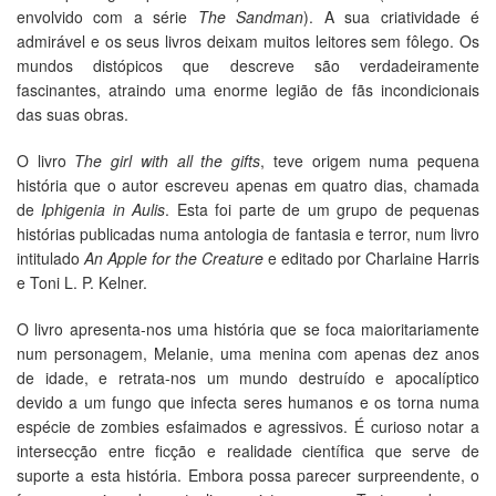
envolvido com a série
The Sandman
). A sua criatividade é
admirável e os seus livros deixam muitos leitores sem fôlego. Os
mundos distópicos que descreve são verdadeiramente
fascinantes, atraindo uma enorme legião de fãs incondicionais
das suas obras.
O livro
The girl with all the gifts
, teve origem numa pequena
história que o autor escreveu apenas em quatro dias, chamada
de
Iphigenia in Aulis
. Esta foi parte de um grupo de pequenas
histórias publicadas numa antologia de fantasia e terror, num livro
intitulado
An Apple for the Creature
e editado por Charlaine Harris
e Toni L. P. Kelner.
O livro apresenta-nos uma história que se foca maioritariamente
num personagem, Melanie, uma menina com apenas dez anos
de idade, e retrata-nos um mundo destruído e apocalíptico
devido a um fungo que infecta seres humanos e os torna numa
espécie de zombies esfaimados e agressivos. É curioso notar a
intersecção entre ficção e realidade científica que serve de
suporte a esta história. Embora possa parecer surpreendente, o