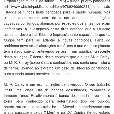
Organização mundial de saúde (OMS) – fungal priority pathogens
list (www.who.int/publications/i/item/9789240060241) onde são
listados os fungos mais perigosos para a saúde humana. Nos
últimos anos temos assistido a um aumento de infeções
causadas por fungos, algumas por espécies que antes nos eram
inofensivas. A investigação nesta área defende que a situação
actual se deve à habilidosa e impressionante capacidade que os
fungos têm para se adaptar a novas condições. Parte do
problema deve-se às alterações climáticas a que o nosso planeta
tem estado sujeito, antevendo-se assim um agudizar crescente
desta situação. É dentro deste contexto que o autor, Mike Carey,
ou M. R. Carey (como é mais conhecido), nos conta uma história
de terror, levando ao extremo um caso de infecção por fungos,
num cenário pouco provável de acontecer.
M. R. Carey é um escritor inglês de Liverpool. O seu trabalho
inclui uma longa lista de bandas desenhadas, romances e
também filmes. Relativamente à banda desenhada, área que o
torna bem conhecido para determinado tipo de público,
notabilizou-se pelo seu trabalho na Marvel (nomeadamente com
a sua passagem pelos X-Men) e na DC Comics (tendo estado