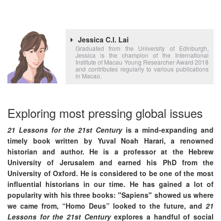
Jessica C.I. Lai
Graduated from the University of Edinburgh,
Jessica is the champion of the International
Institute of Macau Young Researcher Award 2018
and contributes regularly to various publications
in Macao.
Exploring most pressing global issues
21 Lessons for the 21st Century
is a mind-expanding and
timely book written by Yuval Noah Harari, a renowned
historian and author. He is a professor at the Hebrew
University of Jerusalem and earned his PhD from the
University of Oxford. He is considered to be
one of the most
influential historians in our time. He has gained a lot of
popularity with his three books: "Sapiens" showed us where
we came from, “Homo Deus” looked to the future, and
21
Lessons for the 21st Century
explores a handful of social