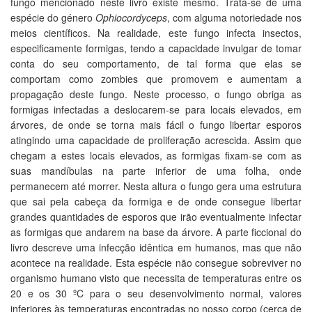
fungo mencionado neste livro existe mesmo. Trata-se de uma
espécie do género
Ophiocordyceps
, com alguma notoriedade nos
meios científicos. Na realidade, este fungo infecta insectos,
especificamente formigas, tendo a capacidade invulgar de tomar
conta do seu comportamento, de tal forma que elas se
comportam como zombies que promovem e aumentam a
propagação deste fungo. Neste processo, o fungo obriga as
formigas infectadas a deslocarem-se para locais elevados, em
árvores, de onde se torna mais fácil o fungo libertar esporos
atingindo uma capacidade de proliferação acrescida. Assim que
chegam a estes locais elevados, as formigas fixam-se com as
suas mandíbulas na parte inferior de uma folha, onde
permanecem até morrer. Nesta altura o fungo gera uma estrutura
que sai pela cabeça da formiga e de onde consegue libertar
grandes quantidades de esporos que irão eventualmente infectar
as formigas que andarem na base da árvore. A parte ficcional do
livro descreve uma infecção idêntica em humanos, mas que não
acontece na realidade. Esta espécie não consegue sobreviver no
organismo humano visto que necessita de temperaturas entre os
20 e os 30 ºC para o seu desenvolvimento normal, valores
inferiores às temperaturas encontradas no nosso corpo (cerca de