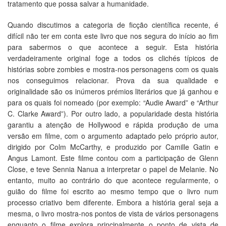
tratamento que possa salvar a humanidade.
Quando discutimos a categoria de ficção científica recente, é
difícil não ter em conta este livro que nos segura do início ao fim
para sabermos o que acontece a seguir. Esta história
verdadeiramente original foge a todos os clichés típicos de
histórias sobre zombies e mostra-nos personagens com os quais
nos conseguimos relacionar. Prova da sua qualidade e
originalidade são os inúmeros prémios literários que já ganhou e
para os quais foi nomeado (por exemplo: “Audie Award” e “Arthur
C. Clarke Award”). Por outro lado, a popularidade desta história
garantiu a atenção de Hollywood e rápida produção de uma
versão em filme, com o argumento adaptado pelo próprio autor,
dirigido por Colm McCarthy, e produzido por Camille Gatin e
Angus Lamont. Este filme contou com a participação de Glenn
Close, e teve Sennia Nanua a interpretar o papel de Melanie. No
entanto, muito ao contrário do que acontece regularmente, o
guião do filme foi escrito ao mesmo tempo que o livro num
processo criativo bem diferente. Embora a história geral seja a
mesma, o livro mostra-nos pontos de vista de vários personagens
enquanto o filme explora principalmente o ponto de vista de