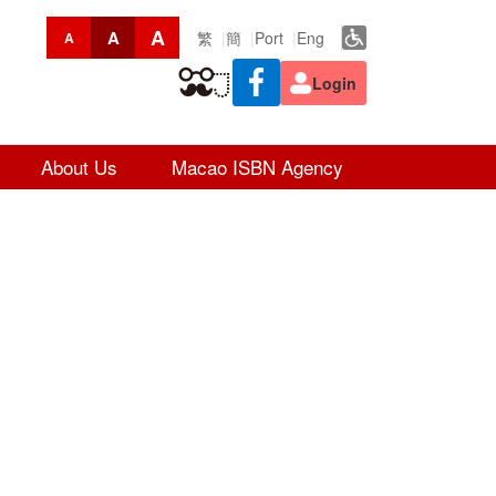
A
A
繁
簡
Port
Eng
A
Login
About Us
Macao ISBN Agency