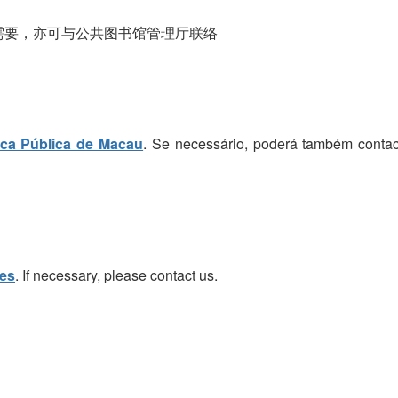
需要，亦可与公共图书馆管理厅联络
eca Pública de Macau
. Se necessário, poderá também contac
ies
. If necessary, please contact us.