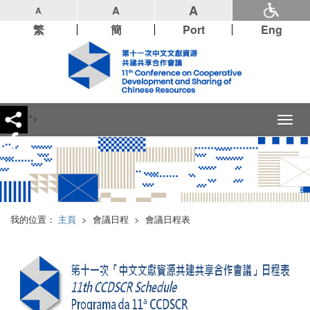
A
A
A
繁
簡
Port
Eng
">
Toggl
naviga
我的位置：
主頁
>
會議日程
>
會議日程表