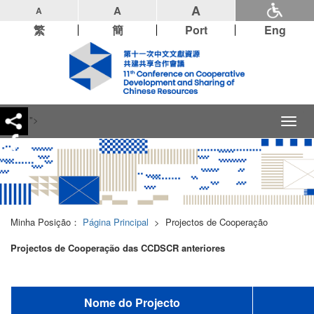
A
A
A
繁
簡
Port
Eng
">
Toggl
naviga
Minha Posição：
Página Principal
>
Projectos de Cooperação
Projectos de Cooperação das CCDSCR anteriores
Nome do Projecto