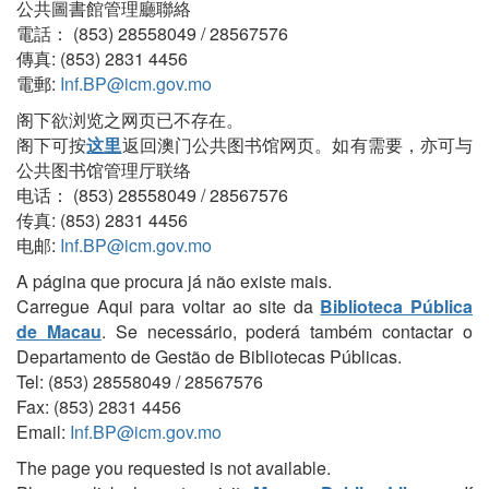
公共圖書館管理廳聯絡
電話： (853) 28558049 / 28567576
傳真: (853) 2831 4456
電郵:
Inf.BP@icm.gov.mo
阁下欲浏览之网页已不存在。
阁下可按
这里
返回澳门公共图书馆网页。如有需要，亦可与
公共图书馆管理厅联络
电话： (853) 28558049 / 28567576
传真: (853) 2831 4456
电邮:
Inf.BP@icm.gov.mo
A página que procura já não existe mais.
Carregue Aqui para voltar ao site da
Biblioteca Pública
de Macau
. Se necessário, poderá também contactar o
Departamento de Gestão de Bibliotecas Públicas.
Tel: (853) 28558049 / 28567576
Fax: (853) 2831 4456
Email:
Inf.BP@icm.gov.mo
The page you requested is not available.