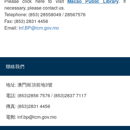
Please click here to visit
Macao Public Library
. If
necessary, please contact us.
Telephone: (853) 28558049 / 28567576
Fax: (853) 2831 4456
Email:
Inf.BP@icm.gov.mo
聯絡我們
地址:
澳門崗頂前地3號
電話:
(853)2856 7576 / (853)2837 7117
傳真:
(853)2831 4456
電郵:
inf.bp@icm.gov.mo