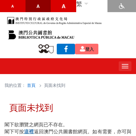
繁
A
A
A
登入
Togg
navig
我的位置：
首頁
> 頁面未找到
頁面未找到
閣下欲瀏覽之網頁已不存在。
閣下可按
這裡
返回澳門公共圖書館網頁。如有需要，亦可與