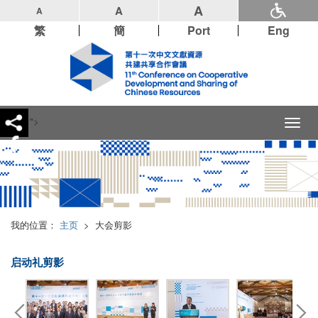
A
A
A
繁
簡
Port
Eng
">
Toggl
naviga
我的位置：
主页
>
大会剪影
启动礼剪影