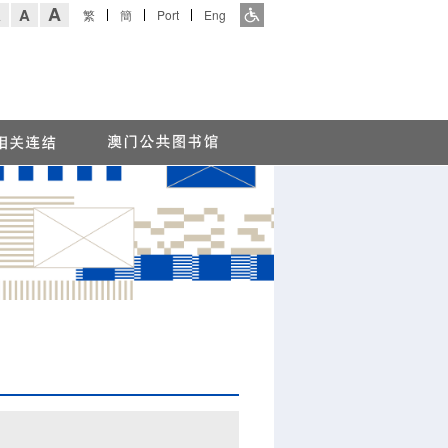
A
A
繁
簡
Port
Eng
A