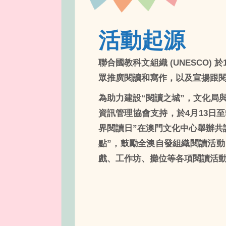
活動起源
聯合國教科文組織 (UNESCO) 於19
眾推廣閱讀和寫作，以及宣揚跟
為助力建設“閱讀之城”，文化局與
資訊管理協會支持，於4月13日至
界閱讀日”在澳門文化中心舉辦共
點”，鼓勵全澳自發組織閱讀活動
戲、工作坊、攤位等各項閱讀活動