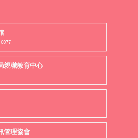
們
館
 0077
局親職教育中心
訊管理協會