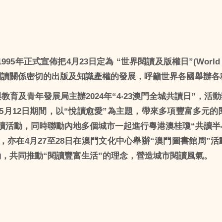
95年正式宣佈把4月23日定為 “世界閱讀及版權日”(World Book
閱讀關係密切的出版及知識產權的發展，呼籲世界各國舉辦各
教育及青年發展局主辦2024年“4‧23澳門全城共讀日”，
5月12日期間，以“悅讀愈愛”為主題，帶來多項豐富多元的
讀活動，同時聯動內地多個城市一起進行粵港澳桂瓊“共讀半
，亦在4月27至28日在澳門文化中心舉辦“澳門圖書館周”
，共同推動“閱讀豐富生活”的理念，營造城市閱讀風氣。