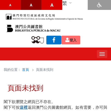
繁
A
A
A
登入
Togg
navig
我的位置：
首頁
> 頁面未找到
頁面未找到
閣下欲瀏覽之網頁已不存在。
閣下可按
這裡
返回澳門公共圖書館網頁。如有需要，亦可與