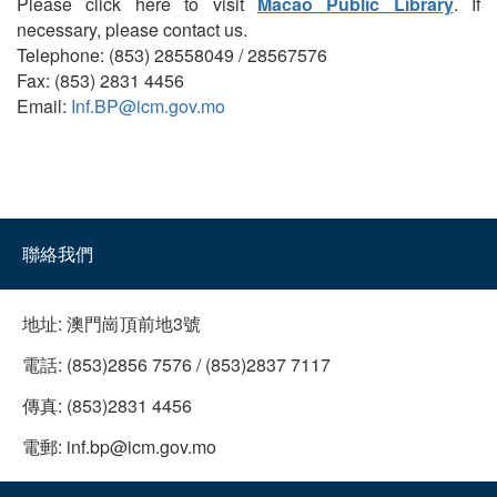
Please click here to visit
Macao Public Library
. If
necessary, please contact us.
Telephone: (853) 28558049 / 28567576
Fax: (853) 2831 4456
Email:
Inf.BP@icm.gov.mo
聯絡我們
地址:
澳門崗頂前地3號
電話:
(853)2856 7576 / (853)2837 7117
傳真:
(853)2831 4456
電郵:
inf.bp@icm.gov.mo