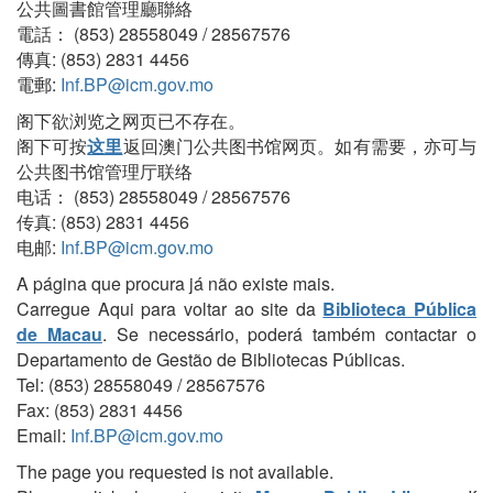
公共圖書館管理廳聯絡
電話： (853) 28558049 / 28567576
傳真: (853) 2831 4456
電郵:
Inf.BP@icm.gov.mo
阁下欲浏览之网页已不存在。
阁下可按
这里
返回澳门公共图书馆网页。如有需要，亦可与
公共图书馆管理厅联络
电话： (853) 28558049 / 28567576
传真: (853) 2831 4456
电邮:
Inf.BP@icm.gov.mo
A página que procura já não existe mais.
Carregue Aqui para voltar ao site da
Biblioteca Pública
de Macau
. Se necessário, poderá também contactar o
Departamento de Gestão de Bibliotecas Públicas.
Tel: (853) 28558049 / 28567576
Fax: (853) 2831 4456
Email:
Inf.BP@icm.gov.mo
The page you requested is not available.