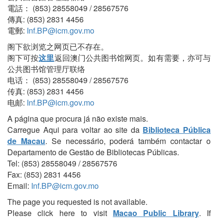
電話： (853) 28558049 / 28567576
傳真: (853) 2831 4456
電郵:
Inf.BP@icm.gov.mo
阁下欲浏览之网页已不存在。
阁下可按
这里
返回澳门公共图书馆网页。如有需要，亦可与
公共图书馆管理厅联络
电话： (853) 28558049 / 28567576
传真: (853) 2831 4456
电邮:
Inf.BP@icm.gov.mo
A página que procura já não existe mais.
Carregue Aqui para voltar ao site da
Biblioteca Pública
de Macau
. Se necessário, poderá também contactar o
Departamento de Gestão de Bibliotecas Públicas.
Tel: (853) 28558049 / 28567576
Fax: (853) 2831 4456
Email:
Inf.BP@icm.gov.mo
The page you requested is not available.
Please click here to visit
Macao Public Library
. If