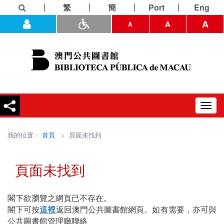
繁
簡
Port
Eng
A
A
A
Toggl
navig
我的位置：
首頁
> 頁面未找到
頁面未找到
閣下欲瀏覽之網頁已不存在。
閣下可按
這裡
返回澳門公共圖書館網頁。如有需要，亦可與
公共圖書館管理廳聯絡