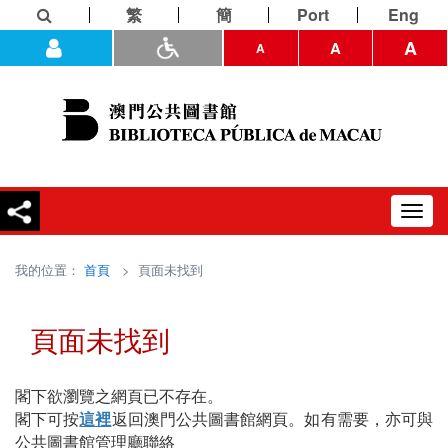
繁
簡
Port
Eng
A
A
A
Toggl
navig
我的位置：
首頁
> 頁面未找到
頁面未找到
閣下欲瀏覽之網頁已不存在。
閣下可按
這裡
返回澳門公共圖書館網頁。如有需要，亦可與
公共圖書館管理廳聯絡