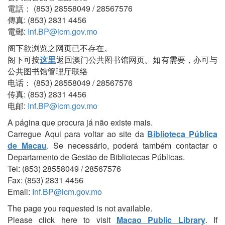
電話： (853) 28558049 / 28567576
傳真: (853) 2831 4456
電郵:
Inf.BP@icm.gov.mo
阁下欲浏览之网页已不存在。
阁下可按
这里
返回澳门公共图书馆网页。如有需要，亦可与
公共图书馆管理厅联络
电话： (853) 28558049 / 28567576
传真: (853) 2831 4456
电邮:
Inf.BP@icm.gov.mo
A página que procura já não existe mais.
Carregue Aqui para voltar ao site da
Biblioteca Pública
de Macau
. Se necessário, poderá também contactar o
Departamento de Gestão de Bibliotecas Públicas.
Tel: (853) 28558049 / 28567576
Fax: (853) 2831 4456
Email:
Inf.BP@icm.gov.mo
The page you requested is not available.
Please click here to visit
Macao Public Library
. If