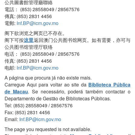
公共圖書館管理廳聯絡
電話： (853) 28558049 / 28567576
傳真: (853) 2831 4456
電郵:
Inf.BP@icm.gov.mo
阁下欲浏览之网页已不存在。
阁下可按
这里
返回澳门公共图书馆网页。如有需要，亦可与
公共图书馆管理厅联络
电话： (853) 28558049 / 28567576
传真: (853) 2831 4456
电邮:
Inf.BP@icm.gov.mo
A página que procura já não existe mais.
Carregue Aqui para voltar ao site da
Biblioteca Pública
de Macau
. Se necessário, poderá também contactar o
Departamento de Gestão de Bibliotecas Públicas.
Tel: (853) 28558049 / 28567576
Fax: (853) 2831 4456
Email:
Inf.BP@icm.gov.mo
The page you requested is not available.