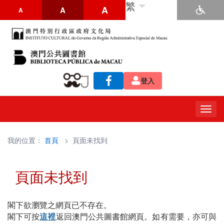
繁
A
A
A
登入
Togg
navig
我的位置：
首頁
> 頁面未找到
頁面未找到
閣下欲瀏覽之網頁已不存在。
閣下可按
這裡
返回澳門公共圖書館網頁。如有需要，亦可與