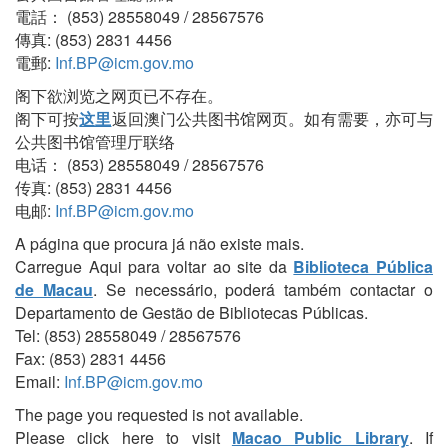
電話： (853) 28558049 / 28567576
傳真: (853) 2831 4456
電郵:
Inf.BP@icm.gov.mo
阁下欲浏览之网页已不存在。
阁下可按
这里
返回澳门公共图书馆网页。如有需要，亦可与
公共图书馆管理厅联络
电话： (853) 28558049 / 28567576
传真: (853) 2831 4456
电邮:
Inf.BP@icm.gov.mo
A página que procura já não existe mais.
Carregue Aqui para voltar ao site da
Biblioteca Pública
de Macau
. Se necessário, poderá também contactar o
Departamento de Gestão de Bibliotecas Públicas.
Tel: (853) 28558049 / 28567576
Fax: (853) 2831 4456
Email:
Inf.BP@icm.gov.mo
The page you requested is not available.
Please click here to visit
Macao Public Library
. If