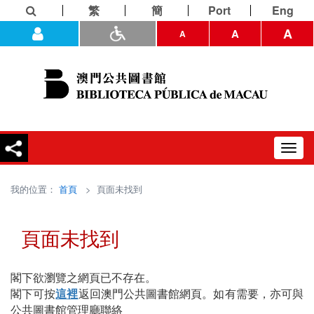
繁
簡
Port
Eng
A
A
A
Toggl
navig
我的位置：
首頁
> 頁面未找到
頁面未找到
閣下欲瀏覽之網頁已不存在。
閣下可按
這裡
返回澳門公共圖書館網頁。如有需要，亦可與
公共圖書館管理廳聯絡