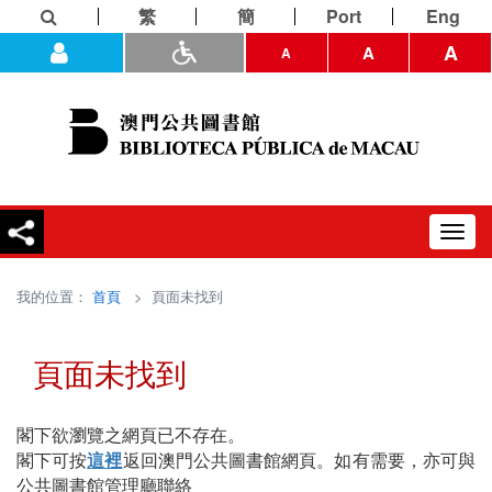
繁
簡
Port
Eng
A
A
A
Toggl
navig
我的位置：
首頁
> 頁面未找到
頁面未找到
閣下欲瀏覽之網頁已不存在。
閣下可按
這裡
返回澳門公共圖書館網頁。如有需要，亦可與
公共圖書館管理廳聯絡