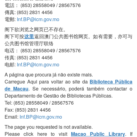
電話： (853) 28558049 / 28567576
傳真: (853) 2831 4456
電郵:
Inf.BP@icm.gov.mo
阁下欲浏览之网页已不存在。
阁下可按
这里
返回澳门公共图书馆网页。如有需要，亦可与
公共图书馆管理厅联络
电话： (853) 28558049 / 28567576
传真: (853) 2831 4456
电邮:
Inf.BP@icm.gov.mo
A página que procura já não existe mais.
Carregue Aqui para voltar ao site da
Biblioteca Pública
de Macau
. Se necessário, poderá também contactar o
Departamento de Gestão de Bibliotecas Públicas.
Tel: (853) 28558049 / 28567576
Fax: (853) 2831 4456
Email:
Inf.BP@icm.gov.mo
The page you requested is not available.
Please click here to visit
Macao Public Library
. If