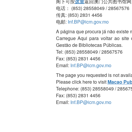
阁下可按
这里
返回澳门公共图书馆网
电话： (853) 28558049 / 28567576
传真: (853) 2831 4456
电邮:
Inf.BP@icm.gov.mo
A página que procura já não existe 
Carregue Aqui para voltar ao site
Gestão de Bibliotecas Públicas.
Tel: (853) 28558049 / 28567576
Fax: (853) 2831 4456
Email:
Inf.BP@icm.gov.mo
The page you requested is not avail
Please click here to visit
Macao Publ
Telephone: (853) 28558049 / 28567
Fax: (853) 2831 4456
Email:
Inf.BP@icm.gov.mo