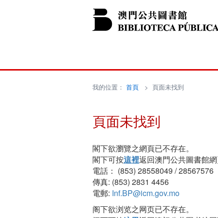
我的位置：
首頁
> 頁面未找到
頁面未找到
閣下欲瀏覽之網頁已不存在。
閣下可按
這裡
返回澳門公共圖書館網
電話： (853) 28558049 / 28567576
傳真: (853) 2831 4456
電郵:
Inf.BP@icm.gov.mo
阁下欲浏览之网页已不存在。