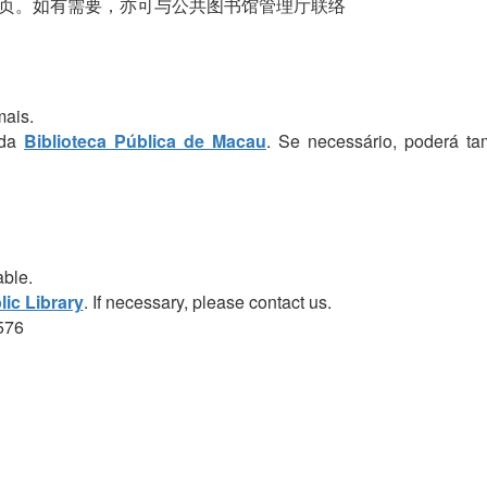
页。如有需要，亦可与公共图书馆管理厅联络
mais.
 da
Biblioteca Pública de Macau
. Se necessário, poderá t
able.
ic Library
. If necessary, please contact us.
576