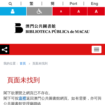
繁
簡
Port
Eng
A
A
A
Toggl
navig
我的位置：
首頁
> 頁面未找到
頁面未找到
閣下欲瀏覽之網頁已不存在。
閣下可按
這裡
返回澳門公共圖書館網頁。如有需要，亦可與
公共圖書館管理廳聯絡