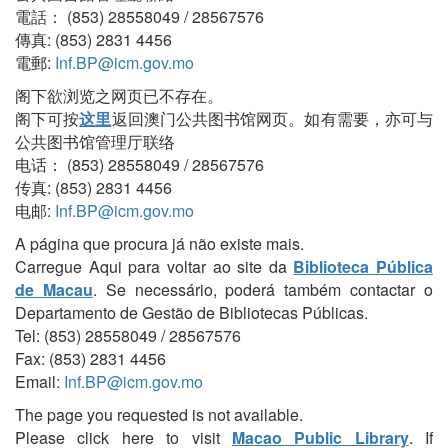
電話： (853) 28558049 / 28567576
傳真: (853) 2831 4456
電郵:
Inf.BP@icm.gov.mo
阁下欲浏览之网页已不存在。
阁下可按
这里
返回澳门公共图书馆网页。如有需要，亦可与
公共图书馆管理厅联络
电话： (853) 28558049 / 28567576
传真: (853) 2831 4456
电邮:
Inf.BP@icm.gov.mo
A página que procura já não existe mais.
Carregue Aqui para voltar ao site da
Biblioteca Pública
de Macau
. Se necessário, poderá também contactar o
Departamento de Gestão de Bibliotecas Públicas.
Tel: (853) 28558049 / 28567576
Fax: (853) 2831 4456
Email:
Inf.BP@icm.gov.mo
The page you requested is not available.
Please click here to visit
Macao Public Library
. If