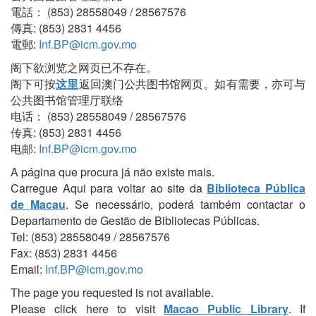
電話： (853) 28558049 / 28567576
傳真: (853) 2831 4456
電郵:
Inf.BP@icm.gov.mo
阁下欲浏览之网页已不存在。
阁下可按
这里
返回澳门公共图书馆网页。如有需要，亦可与
公共图书馆管理厅联络
电话： (853) 28558049 / 28567576
传真: (853) 2831 4456
电邮:
Inf.BP@icm.gov.mo
A página que procura já não existe mais.
Carregue Aqui para voltar ao site da
Biblioteca Pública
de Macau
. Se necessário, poderá também contactar o
Departamento de Gestão de Bibliotecas Públicas.
Tel: (853) 28558049 / 28567576
Fax: (853) 2831 4456
Email:
Inf.BP@icm.gov.mo
The page you requested is not available.
Please click here to visit
Macao Public Library
. If