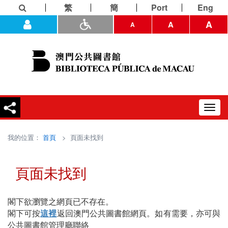
繁
簡
Port
Eng
A
A
A
Toggl
navig
我的位置：
首頁
> 頁面未找到
頁面未找到
閣下欲瀏覽之網頁已不存在。
閣下可按
這裡
返回澳門公共圖書館網頁。如有需要，亦可與
公共圖書館管理廳聯絡