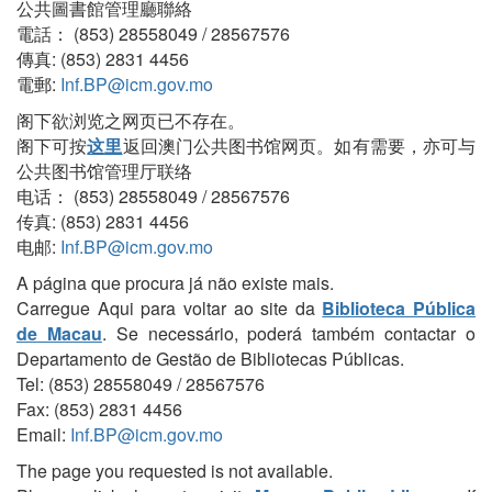
公共圖書館管理廳聯絡
電話： (853) 28558049 / 28567576
傳真: (853) 2831 4456
電郵:
Inf.BP@icm.gov.mo
阁下欲浏览之网页已不存在。
阁下可按
这里
返回澳门公共图书馆网页。如有需要，亦可与
公共图书馆管理厅联络
电话： (853) 28558049 / 28567576
传真: (853) 2831 4456
电邮:
Inf.BP@icm.gov.mo
A página que procura já não existe mais.
Carregue Aqui para voltar ao site da
Biblioteca Pública
de Macau
. Se necessário, poderá também contactar o
Departamento de Gestão de Bibliotecas Públicas.
Tel: (853) 28558049 / 28567576
Fax: (853) 2831 4456
Email:
Inf.BP@icm.gov.mo
The page you requested is not available.