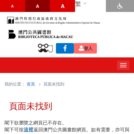
繁
A
A
A
登入
Togg
navig
我的位置：
首頁
> 頁面未找到
頁面未找到
閣下欲瀏覽之網頁已不存在。
閣下可按
這裡
返回澳門公共圖書館網頁。如有需要，亦可與