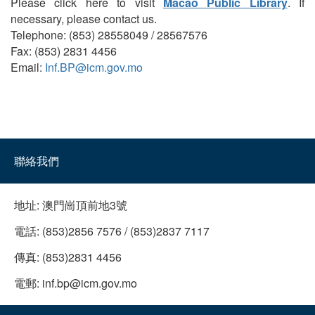
Please click here to visit
Macao Public Library
. If
necessary, please contact us.
Telephone: (853) 28558049 / 28567576
Fax: (853) 2831 4456
Email:
Inf.BP@icm.gov.mo
聯絡我們
地址:
澳門崗頂前地3號
電話:
(853)2856 7576 / (853)2837 7117
傳真:
(853)2831 4456
電郵:
inf.bp@icm.gov.mo