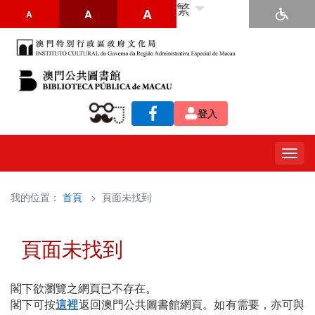
繁
A
A
A
登入
Togg
navig
我的位置：
首頁
> 頁面未找到
頁面未找到
閣下欲瀏覽之網頁已不存在。
閣下可按
這裡
返回澳門公共圖書館網頁。如有需要，亦可與