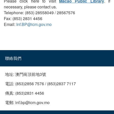
Please click here to visit
Macao Public Library
. If
necessary, please contact us.
Telephone: (853) 28558049 / 28567576
Fax: (853) 2831 4456
Email:
Inf.BP@icm.gov.mo
聯絡我們
地址:
澳門崗頂前地3號
電話:
(853)2856 7576 / (853)2837 7117
傳真:
(853)2831 4456
電郵:
inf.bp@icm.gov.mo