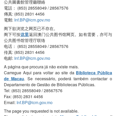
公共圖書館管理廳聯絡
電話： (853) 28558049 / 28567576
傳真: (853) 2831 4456
電郵:
Inf.BP@icm.gov.mo
阁下欲浏览之网页已不存在。
阁下可按
这里
返回澳门公共图书馆网页。如有需要，亦可与
公共图书馆管理厅联络
电话： (853) 28558049 / 28567576
传真: (853) 2831 4456
电邮:
Inf.BP@icm.gov.mo
A página que procura já não existe mais.
Carregue Aqui para voltar ao site da
Biblioteca Pública
de Macau
. Se necessário, poderá também contactar o
Departamento de Gestão de Bibliotecas Públicas.
Tel: (853) 28558049 / 28567576
Fax: (853) 2831 4456
Email:
Inf.BP@icm.gov.mo
The page you requested is not available.