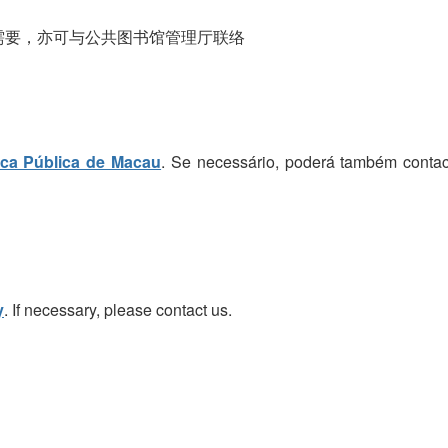
需要，亦可与公共图书馆管理厅联络
eca Pública de Macau
. Se necessário, poderá também contac
y
. If necessary, please contact us.