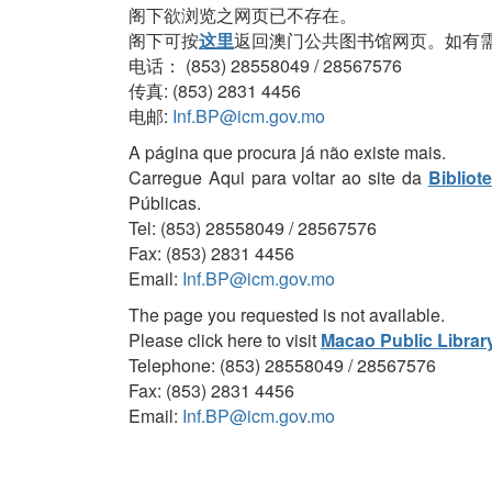
阁下欲浏览之网页已不存在。
阁下可按
这里
返回澳门公共图书馆网页。如有
电话： (853) 28558049 / 28567576
传真: (853) 2831 4456
电邮:
Inf.BP@icm.gov.mo
A página que procura já não existe mais.
Carregue Aqui para voltar ao site da
Bibliot
Públicas.
Tel: (853) 28558049 / 28567576
Fax: (853) 2831 4456
Email:
Inf.BP@icm.gov.mo
The page you requested is not available.
Please click here to visit
Macao Public Librar
Telephone: (853) 28558049 / 28567576
Fax: (853) 2831 4456
Email:
Inf.BP@icm.gov.mo