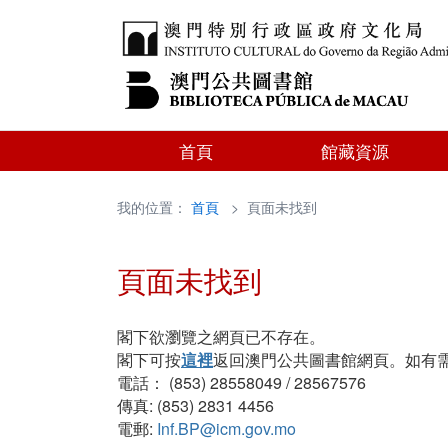
首頁
館藏資源
我的位置：
首頁
> 頁面未找到
頁面未找到
閣下欲瀏覽之網頁已不存在。
閣下可按
這裡
返回澳門公共圖書館網頁。如有
電話： (853) 28558049 / 28567576
傳真: (853) 2831 4456
電郵:
Inf.BP@icm.gov.mo