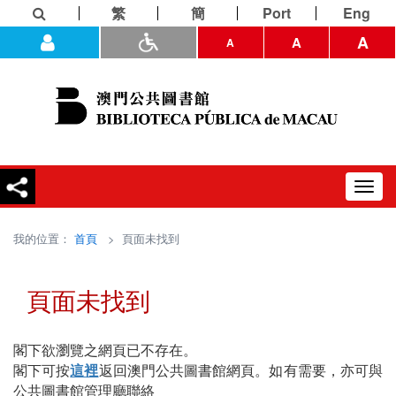
繁
簡
Port
Eng
A
A
A
Toggl
navig
我的位置：
首頁
> 頁面未找到
頁面未找到
閣下欲瀏覽之網頁已不存在。
閣下可按
這裡
返回澳門公共圖書館網頁。如有需要，亦可與
公共圖書館管理廳聯絡