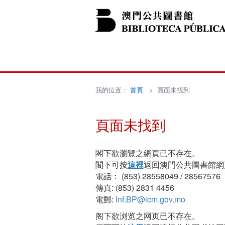
我的位置：
首頁
> 頁面未找到
頁面未找到
閣下欲瀏覽之網頁已不存在。
閣下可按
這裡
返回澳門公共圖書館網
電話： (853) 28558049 / 28567576
傳真: (853) 2831 4456
電郵:
Inf.BP@icm.gov.mo
阁下欲浏览之网页已不存在。