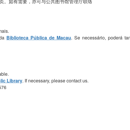
页。如有需要，亦可与公共图书馆管理厅联络
mais.
 da
Biblioteca Pública de Macau
. Se necessário, poderá t
able.
ic Library
. If necessary, please contact us.
576