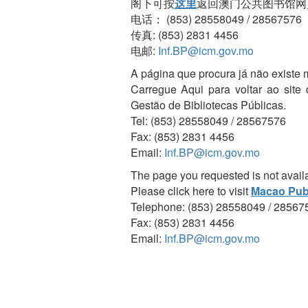
阁下可按
这里
返回澳门公共图书馆网
电话： (853) 28558049 / 28567576
传真: (853) 2831 4456
电邮:
Inf.BP@icm.gov.mo
A página que procura já não existe 
Carregue Aqui para voltar ao site
Gestão de Bibliotecas Públicas.
Tel: (853) 28558049 / 28567576
Fax: (853) 2831 4456
Email:
Inf.BP@icm.gov.mo
The page you requested is not avail
Please click here to visit
Macao Publ
Telephone: (853) 28558049 / 28567
Fax: (853) 2831 4456
Email:
Inf.BP@icm.gov.mo