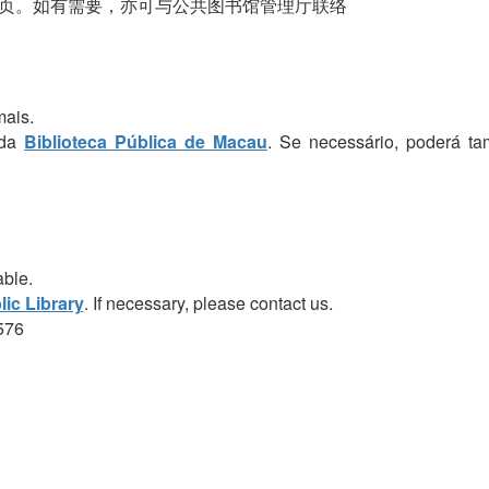
页。如有需要，亦可与公共图书馆管理厅联络
mais.
 da
Biblioteca Pública de Macau
. Se necessário, poderá t
able.
ic Library
. If necessary, please contact us.
576