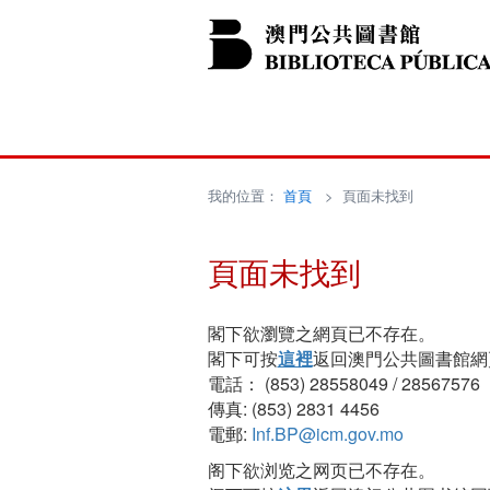
我的位置：
首頁
> 頁面未找到
頁面未找到
閣下欲瀏覽之網頁已不存在。
閣下可按
這裡
返回澳門公共圖書館網
電話： (853) 28558049 / 28567576
傳真: (853) 2831 4456
電郵:
Inf.BP@icm.gov.mo
阁下欲浏览之网页已不存在。