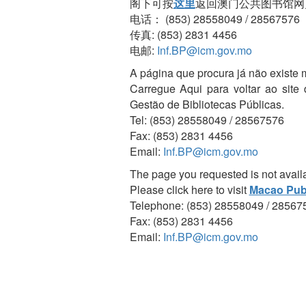
阁下可按
这里
返回澳门公共图书馆网
电话： (853) 28558049 / 28567576
传真: (853) 2831 4456
电邮:
Inf.BP@icm.gov.mo
A página que procura já não existe 
Carregue Aqui para voltar ao site
Gestão de Bibliotecas Públicas.
Tel: (853) 28558049 / 28567576
Fax: (853) 2831 4456
Email:
Inf.BP@icm.gov.mo
The page you requested is not avail
Please click here to visit
Macao Publ
Telephone: (853) 28558049 / 28567
Fax: (853) 2831 4456
Email:
Inf.BP@icm.gov.mo