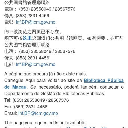
公共圖書館管理廳聯絡
電話： (853) 28558049 / 28567576
傳真: (853) 2831 4456
電郵:
Inf.BP@icm.gov.mo
阁下欲浏览之网页已不存在。
阁下可按
这里
返回澳门公共图书馆网页。如有需要，亦可与
公共图书馆管理厅联络
电话： (853) 28558049 / 28567576
传真: (853) 2831 4456
电邮:
Inf.BP@icm.gov.mo
A página que procura já não existe mais.
Carregue Aqui para voltar ao site da
Biblioteca Pública
de Macau
. Se necessário, poderá também contactar o
Departamento de Gestão de Bibliotecas Públicas.
Tel: (853) 28558049 / 28567576
Fax: (853) 2831 4456
Email:
Inf.BP@icm.gov.mo
The page you requested is not available.