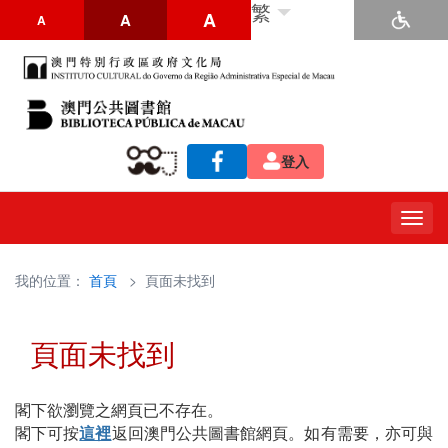
繁
A
A
A
登入
Togg
navig
我的位置：
首頁
> 頁面未找到
頁面未找到
閣下欲瀏覽之網頁已不存在。
閣下可按
這裡
返回澳門公共圖書館網頁。如有需要，亦可與