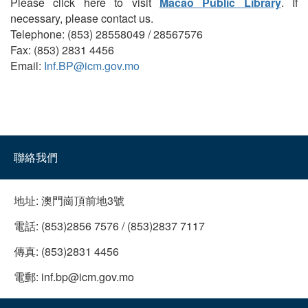
Please click here to visit
Macao Public Library
. If
necessary, please contact us.
Telephone: (853) 28558049 / 28567576
Fax: (853) 2831 4456
Email:
Inf.BP@icm.gov.mo
聯絡我們
地址:
澳門崗頂前地3號
電話:
(853)2856 7576 / (853)2837 7117
傳真:
(853)2831 4456
電郵:
inf.bp@icm.gov.mo