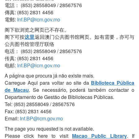
電話： (853) 28558049 / 28567576
傳真: (853) 2831 4456
電郵:
Inf.BP@icm.gov.mo
阁下欲浏览之网页已不存在。
阁下可按
这里
返回澳门公共图书馆网页。如有需要，亦可与
公共图书馆管理厅联络
电话： (853) 28558049 / 28567576
传真: (853) 2831 4456
电邮:
Inf.BP@icm.gov.mo
A página que procura já não existe mais.
Carregue Aqui para voltar ao site da
Biblioteca Pública
de Macau
. Se necessário, poderá também contactar o
Departamento de Gestão de Bibliotecas Públicas.
Tel: (853) 28558049 / 28567576
Fax: (853) 2831 4456
Email:
Inf.BP@icm.gov.mo
The page you requested is not available.
Please click here to visit
Macao Public Library
. If