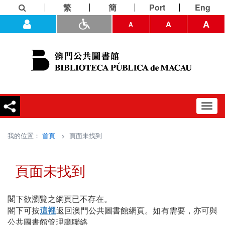
繁
簡
Port
Eng
A
A
A
Toggl
navig
我的位置：
首頁
> 頁面未找到
頁面未找到
閣下欲瀏覽之網頁已不存在。
閣下可按
這裡
返回澳門公共圖書館網頁。如有需要，亦可與
公共圖書館管理廳聯絡