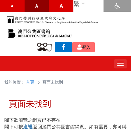
繁
A
A
A
登入
Togg
navig
我的位置：
首頁
> 頁面未找到
頁面未找到
閣下欲瀏覽之網頁已不存在。
閣下可按
這裡
返回澳門公共圖書館網頁。如有需要，亦可與