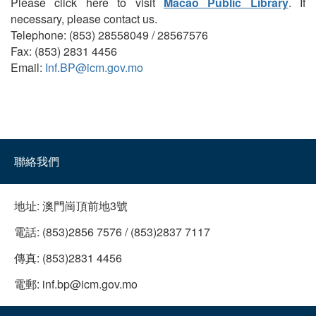
Please click here to visit
Macao Public Library
. If
necessary, please contact us.
Telephone: (853) 28558049 / 28567576
Fax: (853) 2831 4456
Email:
Inf.BP@icm.gov.mo
聯絡我們
地址:
澳門崗頂前地3號
電話:
(853)2856 7576 / (853)2837 7117
傳真:
(853)2831 4456
電郵:
inf.bp@icm.gov.mo