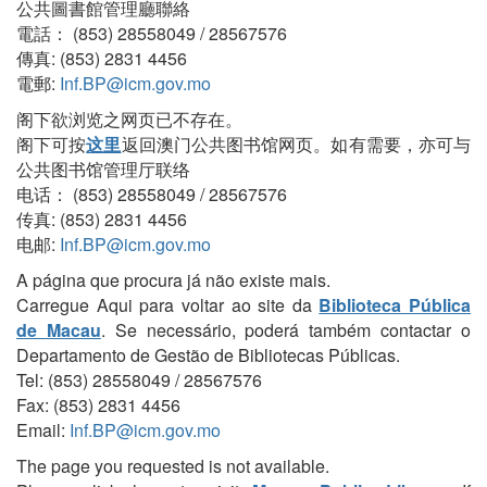
公共圖書館管理廳聯絡
電話： (853) 28558049 / 28567576
傳真: (853) 2831 4456
電郵:
Inf.BP@icm.gov.mo
阁下欲浏览之网页已不存在。
阁下可按
这里
返回澳门公共图书馆网页。如有需要，亦可与
公共图书馆管理厅联络
电话： (853) 28558049 / 28567576
传真: (853) 2831 4456
电邮:
Inf.BP@icm.gov.mo
A página que procura já não existe mais.
Carregue Aqui para voltar ao site da
Biblioteca Pública
de Macau
. Se necessário, poderá também contactar o
Departamento de Gestão de Bibliotecas Públicas.
Tel: (853) 28558049 / 28567576
Fax: (853) 2831 4456
Email:
Inf.BP@icm.gov.mo
The page you requested is not available.