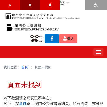
繁
A
A
A
登入
Togg
navig
我的位置：
首頁
> 頁面未找到
頁面未找到
閣下欲瀏覽之網頁已不存在。
閣下可按
這裡
返回澳門公共圖書館網頁。如有需要，亦可與