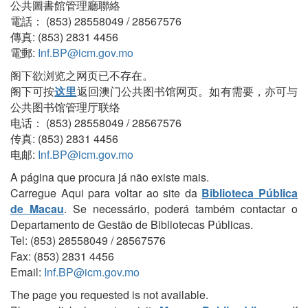
公共圖書館管理廳聯絡
電話： (853) 28558049 / 28567576
傳真: (853) 2831 4456
電郵:
Inf.BP@icm.gov.mo
阁下欲浏览之网页已不存在。
阁下可按
这里
返回澳门公共图书馆网页。如有需要，亦可与
公共图书馆管理厅联络
电话： (853) 28558049 / 28567576
传真: (853) 2831 4456
电邮:
Inf.BP@icm.gov.mo
A página que procura já não existe mais.
Carregue Aqui para voltar ao site da
Biblioteca Pública
de Macau
. Se necessário, poderá também contactar o
Departamento de Gestão de Bibliotecas Públicas.
Tel: (853) 28558049 / 28567576
Fax: (853) 2831 4456
Email:
Inf.BP@icm.gov.mo
The page you requested is not available.