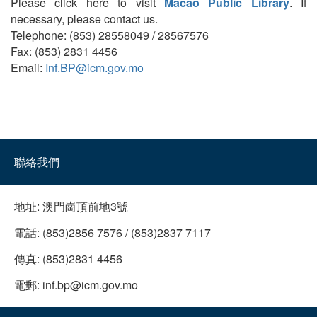
Please click here to visit
Macao Public Library
. If
necessary, please contact us.
Telephone: (853) 28558049 / 28567576
Fax: (853) 2831 4456
Email:
Inf.BP@icm.gov.mo
聯絡我們
地址:
澳門崗頂前地3號
電話:
(853)2856 7576 / (853)2837 7117
傳真:
(853)2831 4456
電郵:
inf.bp@icm.gov.mo