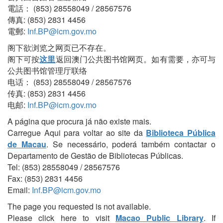
電話： (853) 28558049 / 28567576
傳真: (853) 2831 4456
電郵:
Inf.BP@icm.gov.mo
阁下欲浏览之网页已不存在。
阁下可按
这里
返回澳门公共图书馆网页。如有需要，亦可与
公共图书馆管理厅联络
电话： (853) 28558049 / 28567576
传真: (853) 2831 4456
电邮:
Inf.BP@icm.gov.mo
A página que procura já não existe mais.
Carregue Aqui para voltar ao site da
Biblioteca Pública
de Macau
. Se necessário, poderá também contactar o
Departamento de Gestão de Bibliotecas Públicas.
Tel: (853) 28558049 / 28567576
Fax: (853) 2831 4456
Email:
Inf.BP@icm.gov.mo
The page you requested is not available.
Please click here to visit
Macao Public Library
. If