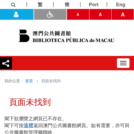
繁
簡
Port
Eng
A
A
A
Toggl
navig
我的位置：
首頁
> 頁面未找到
頁面未找到
閣下欲瀏覽之網頁已不存在。
閣下可按
這裡
返回澳門公共圖書館網頁。如有需要，亦可與
公共圖書館管理廳聯絡