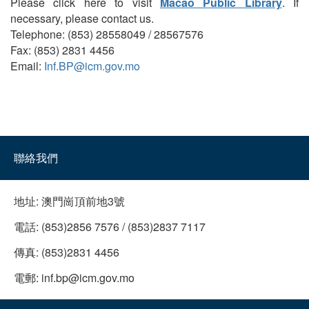
Please click here to visit
Macao Public Library
. If
necessary, please contact us.
Telephone: (853) 28558049 / 28567576
Fax: (853) 2831 4456
Email:
Inf.BP@icm.gov.mo
聯絡我們
地址:
澳門崗頂前地3號
電話:
(853)2856 7576 / (853)2837 7117
傳真:
(853)2831 4456
電郵:
inf.bp@icm.gov.mo