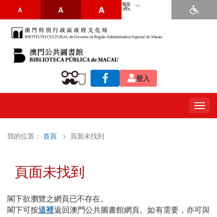
繁
A
A
A
登入
Togg
navig
我的位置：
首頁
> 頁面未找到
頁面未找到
閣下欲瀏覽之網頁已不存在。
閣下可按
這裡
返回澳門公共圖書館網頁。如有需要，亦可與