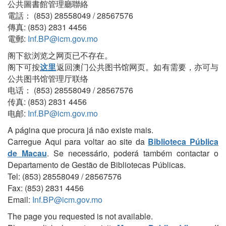
公共圖書館管理廳聯絡
電話： (853) 28558049 / 28567576
傳真: (853) 2831 4456
電郵:
Inf.BP@icm.gov.mo
阁下欲浏览之网页已不存在。
阁下可按
这里
返回澳门公共图书馆网页。如有需要，亦可与
公共图书馆管理厅联络
电话： (853) 28558049 / 28567576
传真: (853) 2831 4456
电邮:
Inf.BP@icm.gov.mo
A página que procura já não existe mais.
Carregue Aqui para voltar ao site da
Biblioteca Pública
de Macau
. Se necessário, poderá também contactar o
Departamento de Gestão de Bibliotecas Públicas.
Tel: (853) 28558049 / 28567576
Fax: (853) 2831 4456
Email:
Inf.BP@icm.gov.mo
The page you requested is not available.