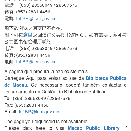
電話： (853) 28558049 / 28567576
傳真: (853) 2831 4456
電郵:
Inf.BP@icm.gov.mo
阁下欲浏览之网页已不存在。
阁下可按
这里
返回澳门公共图书馆网页。如有需要，亦可与
公共图书馆管理厅联络
电话： (853) 28558049 / 28567576
传真: (853) 2831 4456
电邮:
Inf.BP@icm.gov.mo
A página que procura já não existe mais.
Carregue Aqui para voltar ao site da
Biblioteca Pública
de Macau
. Se necessário, poderá também contactar o
Departamento de Gestão de Bibliotecas Públicas.
Tel: (853) 28558049 / 28567576
Fax: (853) 2831 4456
Email:
Inf.BP@icm.gov.mo
The page you requested is not available.
Please click here to visit
Macao Public Library
. If