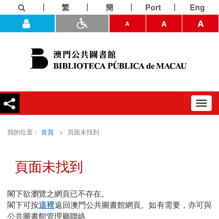
繁
簡
Port
Eng
A
A
A
Toggl
navig
我的位置：
首頁
> 頁面未找到
頁面未找到
閣下欲瀏覽之網頁已不存在。
閣下可按
這裡
返回澳門公共圖書館網頁。如有需要，亦可與
公共圖書館管理廳聯絡