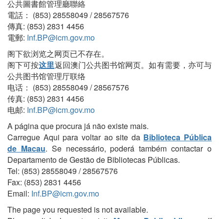
公共圖書館管理廳聯絡
電話： (853) 28558049 / 28567576
傳真: (853) 2831 4456
電郵:
Inf.BP@icm.gov.mo
阁下欲浏览之网页已不存在。
阁下可按
这里
返回澳门公共图书馆网页。如有需要，亦可与
公共图书馆管理厅联络
电话： (853) 28558049 / 28567576
传真: (853) 2831 4456
电邮:
Inf.BP@icm.gov.mo
A página que procura já não existe mais.
Carregue Aqui para voltar ao site da
Biblioteca Pública
de Macau
. Se necessário, poderá também contactar o
Departamento de Gestão de Bibliotecas Públicas.
Tel: (853) 28558049 / 28567576
Fax: (853) 2831 4456
Email:
Inf.BP@icm.gov.mo
The page you requested is not available.