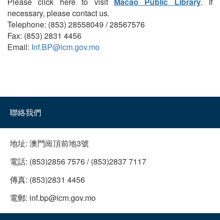
Please click here to visit
Macao Public Library
. If
necessary, please contact us.
Telephone: (853) 28558049 / 28567576
Fax: (853) 2831 4456
Email:
Inf.BP@icm.gov.mo
聯絡我們
地址:
澳門崗頂前地3號
電話:
(853)2856 7576 / (853)2837 7117
傳真:
(853)2831 4456
電郵:
inf.bp@icm.gov.mo