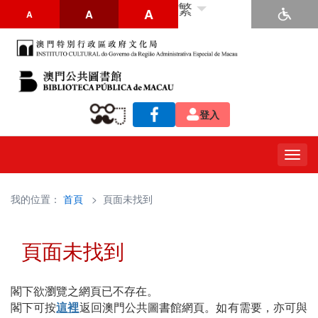
繁
A
A
A
登入
Togg
navig
我的位置：
首頁
> 頁面未找到
頁面未找到
閣下欲瀏覽之網頁已不存在。
閣下可按
這裡
返回澳門公共圖書館網頁。如有需要，亦可與