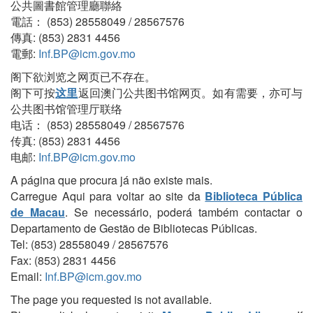
公共圖書館管理廳聯絡
電話： (853) 28558049 / 28567576
傳真: (853) 2831 4456
電郵:
Inf.BP@icm.gov.mo
阁下欲浏览之网页已不存在。
阁下可按
这里
返回澳门公共图书馆网页。如有需要，亦可与
公共图书馆管理厅联络
电话： (853) 28558049 / 28567576
传真: (853) 2831 4456
电邮:
Inf.BP@icm.gov.mo
A página que procura já não existe mais.
Carregue Aqui para voltar ao site da
Biblioteca Pública
de Macau
. Se necessário, poderá também contactar o
Departamento de Gestão de Bibliotecas Públicas.
Tel: (853) 28558049 / 28567576
Fax: (853) 2831 4456
Email:
Inf.BP@icm.gov.mo
The page you requested is not available.