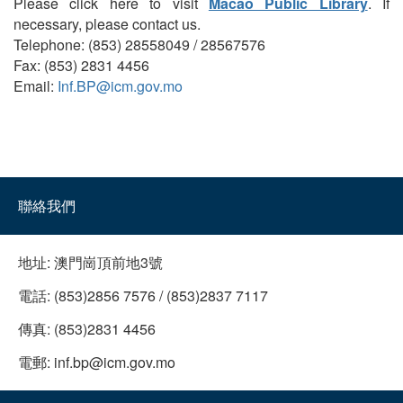
Please click here to visit
Macao Public Library
. If
necessary, please contact us.
Telephone: (853) 28558049 / 28567576
Fax: (853) 2831 4456
Email:
Inf.BP@icm.gov.mo
聯絡我們
地址:
澳門崗頂前地3號
電話:
(853)2856 7576 / (853)2837 7117
傳真:
(853)2831 4456
電郵:
inf.bp@icm.gov.mo