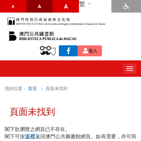
繁
A
A
A
登入
Togg
navig
我的位置：
首頁
> 頁面未找到
頁面未找到
閣下欲瀏覽之網頁已不存在。
閣下可按
這裡
返回澳門公共圖書館網頁。如有需要，亦可與