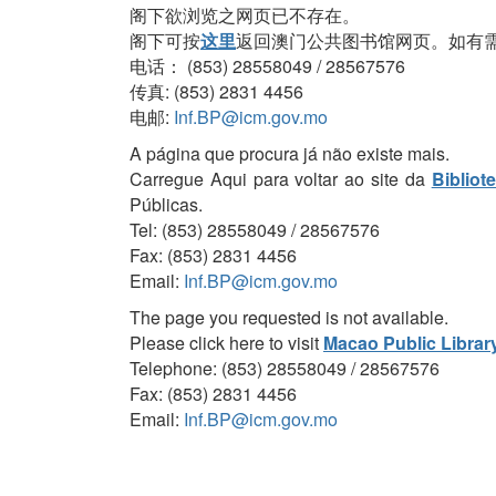
阁下欲浏览之网页已不存在。
阁下可按
这里
返回澳门公共图书馆网页。如有
电话： (853) 28558049 / 28567576
传真: (853) 2831 4456
电邮:
Inf.BP@icm.gov.mo
A página que procura já não existe mais.
Carregue Aqui para voltar ao site da
Bibliot
Públicas.
Tel: (853) 28558049 / 28567576
Fax: (853) 2831 4456
Email:
Inf.BP@icm.gov.mo
The page you requested is not available.
Please click here to visit
Macao Public Librar
Telephone: (853) 28558049 / 28567576
Fax: (853) 2831 4456
Email:
Inf.BP@icm.gov.mo