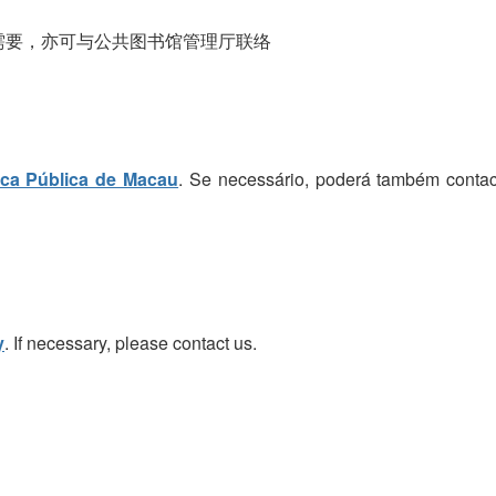
需要，亦可与公共图书馆管理厅联络
eca Pública de Macau
. Se necessário, poderá também contac
y
. If necessary, please contact us.