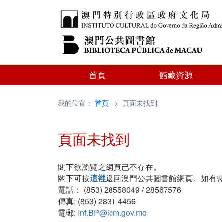
首頁
館藏資源
我的位置：
首頁
> 頁面未找到
頁面未找到
閣下欲瀏覽之網頁已不存在。
閣下可按
這裡
返回澳門公共圖書館網頁。如有
電話： (853) 28558049 / 28567576
傳真: (853) 2831 4456
電郵:
Inf.BP@icm.gov.mo