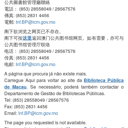
公共圖書館管理廳聯絡
電話： (853) 28558049 / 28567576
傳真: (853) 2831 4456
電郵:
Inf.BP@icm.gov.mo
阁下欲浏览之网页已不存在。
阁下可按
这里
返回澳门公共图书馆网页。如有需要，亦可与
公共图书馆管理厅联络
电话： (853) 28558049 / 28567576
传真: (853) 2831 4456
电邮:
Inf.BP@icm.gov.mo
A página que procura já não existe mais.
Carregue Aqui para voltar ao site da
Biblioteca Pública
de Macau
. Se necessário, poderá também contactar o
Departamento de Gestão de Bibliotecas Públicas.
Tel: (853) 28558049 / 28567576
Fax: (853) 2831 4456
Email:
Inf.BP@icm.gov.mo
The page you requested is not available.