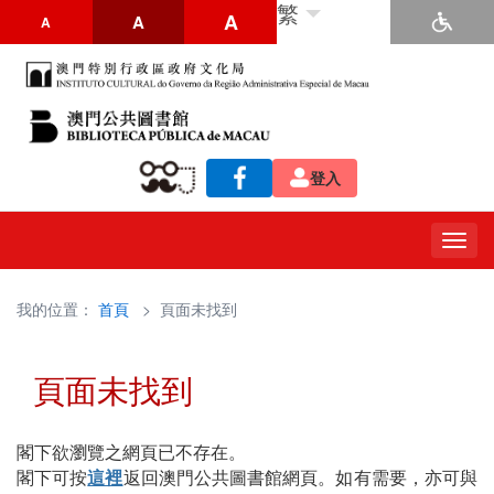
繁
A
A
A
登入
Togg
navig
我的位置：
首頁
> 頁面未找到
頁面未找到
閣下欲瀏覽之網頁已不存在。
閣下可按
這裡
返回澳門公共圖書館網頁。如有需要，亦可與