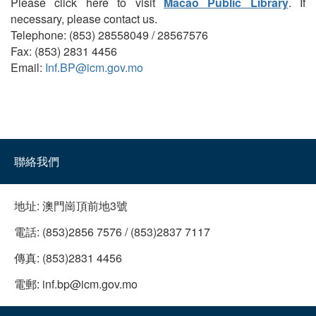
Please click here to visit
Macao Public Library
. If
necessary, please contact us.
Telephone: (853) 28558049 / 28567576
Fax: (853) 2831 4456
Email:
Inf.BP@icm.gov.mo
聯絡我們
地址:
澳門崗頂前地3號
電話:
(853)2856 7576 / (853)2837 7117
傳真:
(853)2831 4456
電郵:
inf.bp@icm.gov.mo