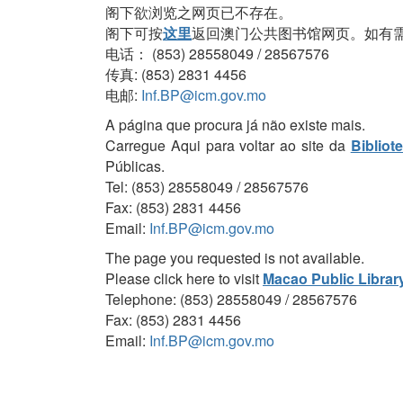
阁下欲浏览之网页已不存在。
阁下可按
这里
返回澳门公共图书馆网页。如有
电话： (853) 28558049 / 28567576
传真: (853) 2831 4456
电邮:
Inf.BP@icm.gov.mo
A página que procura já não existe mais.
Carregue Aqui para voltar ao site da
Bibliot
Públicas.
Tel: (853) 28558049 / 28567576
Fax: (853) 2831 4456
Email:
Inf.BP@icm.gov.mo
The page you requested is not available.
Please click here to visit
Macao Public Librar
Telephone: (853) 28558049 / 28567576
Fax: (853) 2831 4456
Email:
Inf.BP@icm.gov.mo