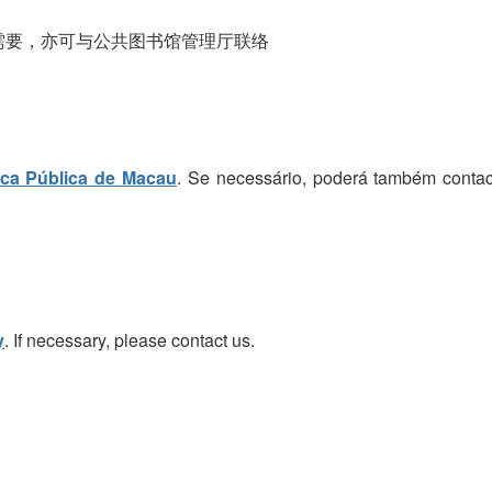
需要，亦可与公共图书馆管理厅联络
eca Pública de Macau
. Se necessário, poderá também contac
y
. If necessary, please contact us.