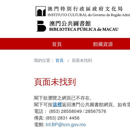
首頁
館藏資源
我的位置：
首頁
> 頁面未找到
頁面未找到
閣下欲瀏覽之網頁已不存在。
閣下可按
這裡
返回澳門公共圖書館網頁。如有
電話： (853) 28558049 / 28567576
傳真: (853) 2831 4456
電郵:
Inf.BP@icm.gov.mo