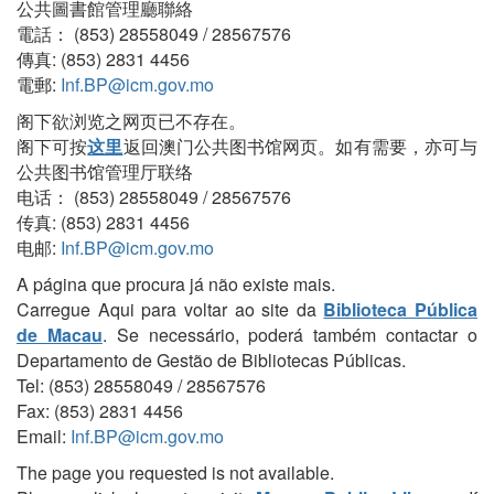
公共圖書館管理廳聯絡
電話： (853) 28558049 / 28567576
傳真: (853) 2831 4456
電郵:
Inf.BP@icm.gov.mo
阁下欲浏览之网页已不存在。
阁下可按
这里
返回澳门公共图书馆网页。如有需要，亦可与
公共图书馆管理厅联络
电话： (853) 28558049 / 28567576
传真: (853) 2831 4456
电邮:
Inf.BP@icm.gov.mo
A página que procura já não existe mais.
Carregue Aqui para voltar ao site da
Biblioteca Pública
de Macau
. Se necessário, poderá também contactar o
Departamento de Gestão de Bibliotecas Públicas.
Tel: (853) 28558049 / 28567576
Fax: (853) 2831 4456
Email:
Inf.BP@icm.gov.mo
The page you requested is not available.