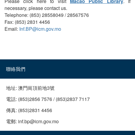
Please click here to visit
Macao Public Library
. If
necessary, please contact us.
Telephone: (853) 28558049 / 28567576
Fax: (853) 2831 4456
Email:
Inf.BP@icm.gov.mo
聯絡我們
地址:
澳門崗頂前地3號
電話:
(853)2856 7576 / (853)2837 7117
傳真:
(853)2831 4456
電郵:
inf.bp@icm.gov.mo