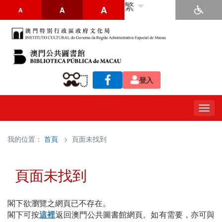
繁
A
A
A
登入
Togg
navig
我的位置：
首頁
> 頁面未找到
頁面未找到
閣下欲瀏覽之網頁已不存在。
閣下可按
這裡
返回澳門公共圖書館網頁。如有需要，亦可與