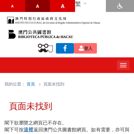
繁
A
A
A
登入
Togg
navig
我的位置：
首頁
> 頁面未找到
頁面未找到
閣下欲瀏覽之網頁已不存在。
閣下可按
這裡
返回澳門公共圖書館網頁。如有需要，亦可與