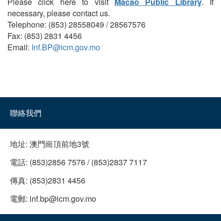
Please click here to visit
Macao Public Library
. If
necessary, please contact us.
Telephone: (853) 28558049 / 28567576
Fax: (853) 2831 4456
Email:
Inf.BP@icm.gov.mo
聯絡我們
地址:
澳門崗頂前地3號
電話:
(853)2856 7576 / (853)2837 7117
傳真:
(853)2831 4456
電郵:
inf.bp@icm.gov.mo