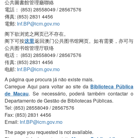
公共圖書館管理廳聯絡
電話： (853) 28558049 / 28567576
傳真: (853) 2831 4456
電郵:
Inf.BP@icm.gov.mo
阁下欲浏览之网页已不存在。
阁下可按
这里
返回澳门公共图书馆网页。如有需要，亦可与
公共图书馆管理厅联络
电话： (853) 28558049 / 28567576
传真: (853) 2831 4456
电邮:
Inf.BP@icm.gov.mo
A página que procura já não existe mais.
Carregue Aqui para voltar ao site da
Biblioteca Pública
de Macau
. Se necessário, poderá também contactar o
Departamento de Gestão de Bibliotecas Públicas.
Tel: (853) 28558049 / 28567576
Fax: (853) 2831 4456
Email:
Inf.BP@icm.gov.mo
The page you requested is not available.