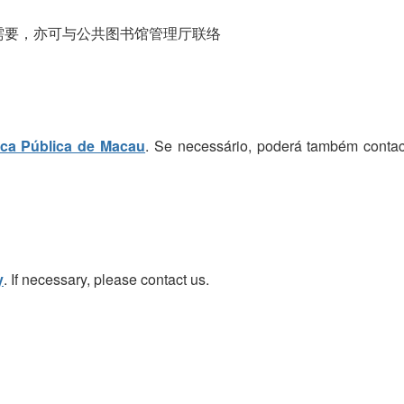
需要，亦可与公共图书馆管理厅联络
eca Pública de Macau
. Se necessário, poderá também contac
y
. If necessary, please contact us.