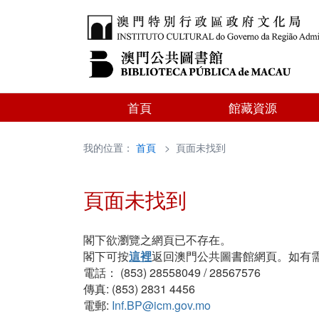
首頁
館藏資源
我的位置：
首頁
> 頁面未找到
頁面未找到
閣下欲瀏覽之網頁已不存在。
閣下可按
這裡
返回澳門公共圖書館網頁。如有
電話： (853) 28558049 / 28567576
傳真: (853) 2831 4456
電郵:
Inf.BP@icm.gov.mo