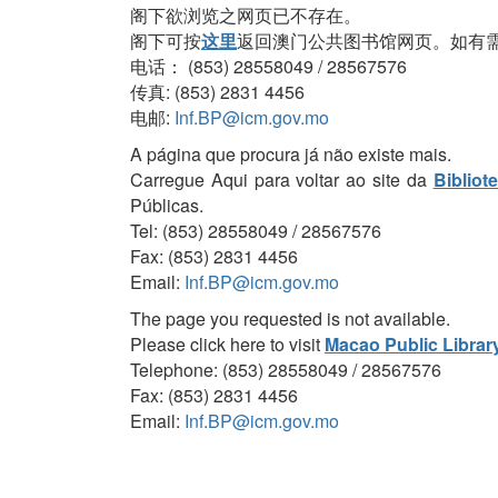
阁下欲浏览之网页已不存在。
阁下可按
这里
返回澳门公共图书馆网页。如有
电话： (853) 28558049 / 28567576
传真: (853) 2831 4456
电邮:
Inf.BP@icm.gov.mo
A página que procura já não existe mais.
Carregue Aqui para voltar ao site da
Bibliot
Públicas.
Tel: (853) 28558049 / 28567576
Fax: (853) 2831 4456
Email:
Inf.BP@icm.gov.mo
The page you requested is not available.
Please click here to visit
Macao Public Librar
Telephone: (853) 28558049 / 28567576
Fax: (853) 2831 4456
Email:
Inf.BP@icm.gov.mo