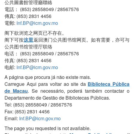
公共圖書館管理廳聯絡
電話： (853) 28558049 / 28567576
傳真: (853) 2831 4456
電郵:
Inf.BP@icm.gov.mo
阁下欲浏览之网页已不存在。
阁下可按
这里
返回澳门公共图书馆网页。如有需要，亦可与
公共图书馆管理厅联络
电话： (853) 28558049 / 28567576
传真: (853) 2831 4456
电邮:
Inf.BP@icm.gov.mo
A página que procura já não existe mais.
Carregue Aqui para voltar ao site da
Biblioteca Pública
de Macau
. Se necessário, poderá também contactar o
Departamento de Gestão de Bibliotecas Públicas.
Tel: (853) 28558049 / 28567576
Fax: (853) 2831 4456
Email:
Inf.BP@icm.gov.mo
The page you requested is not available.