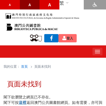
繁
A
A
A
登入
Togg
navig
我的位置：
首頁
> 頁面未找到
頁面未找到
閣下欲瀏覽之網頁已不存在。
閣下可按
這裡
返回澳門公共圖書館網頁。如有需要，亦可與