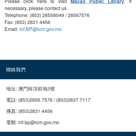
Please click here to visit
Macao Public Library
. If
necessary, please contact us.
Telephone: (853) 28558049 / 28567576
Fax: (853) 2831 4456
Email:
Inf.BP@icm.gov.mo
聯絡我們
地址:
澳門崗頂前地3號
電話:
(853)2856 7576 / (853)2837 7117
傳真:
(853)2831 4456
電郵:
inf.bp@icm.gov.mo