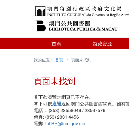
首頁
館藏資源
我的位置：
首頁
> 頁面未找到
頁面未找到
閣下欲瀏覽之網頁已不存在。
閣下可按
這裡
返回澳門公共圖書館網頁。如有
電話： (853) 28558049 / 28567576
傳真: (853) 2831 4456
電郵:
Inf.BP@icm.gov.mo