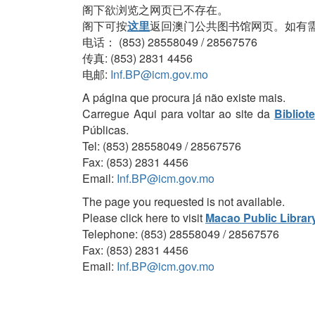
阁下欲浏览之网页已不存在。
阁下可按
这里
返回澳门公共图书馆网页。如有
电话： (853) 28558049 / 28567576
传真: (853) 2831 4456
电邮:
Inf.BP@icm.gov.mo
A página que procura já não existe mais.
Carregue Aqui para voltar ao site da
Bibliot
Públicas.
Tel: (853) 28558049 / 28567576
Fax: (853) 2831 4456
Email:
Inf.BP@icm.gov.mo
The page you requested is not available.
Please click here to visit
Macao Public Librar
Telephone: (853) 28558049 / 28567576
Fax: (853) 2831 4456
Email:
Inf.BP@icm.gov.mo