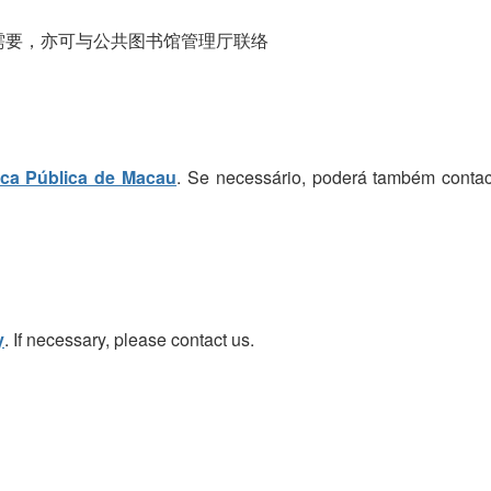
需要，亦可与公共图书馆管理厅联络
eca Pública de Macau
. Se necessário, poderá também contac
y
. If necessary, please contact us.