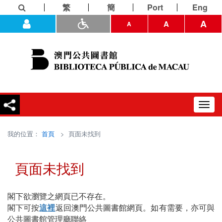
繁
簡
Port
Eng
A
A
A
Toggl
navig
我的位置：
首頁
> 頁面未找到
頁面未找到
閣下欲瀏覽之網頁已不存在。
閣下可按
這裡
返回澳門公共圖書館網頁。如有需要，亦可與
公共圖書館管理廳聯絡