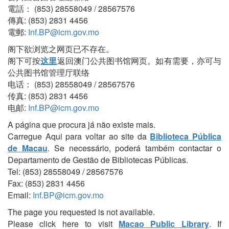
電話： (853) 28558049 / 28567576
傳真: (853) 2831 4456
電郵:
Inf.BP@icm.gov.mo
阁下欲浏览之网页已不存在。
阁下可按
这里
返回澳门公共图书馆网页。如有需要，亦可与
公共图书馆管理厅联络
电话： (853) 28558049 / 28567576
传真: (853) 2831 4456
电邮:
Inf.BP@icm.gov.mo
A página que procura já não existe mais.
Carregue Aqui para voltar ao site da
Biblioteca Pública
de Macau
. Se necessário, poderá também contactar o
Departamento de Gestão de Bibliotecas Públicas.
Tel: (853) 28558049 / 28567576
Fax: (853) 2831 4456
Email:
Inf.BP@icm.gov.mo
The page you requested is not available.
Please click here to visit
Macao Public Library
. If