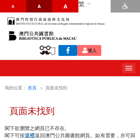
繁
A
A
A
登入
Togg
navig
我的位置：
首頁
> 頁面未找到
頁面未找到
閣下欲瀏覽之網頁已不存在。
閣下可按
這裡
返回澳門公共圖書館網頁。如有需要，亦可與