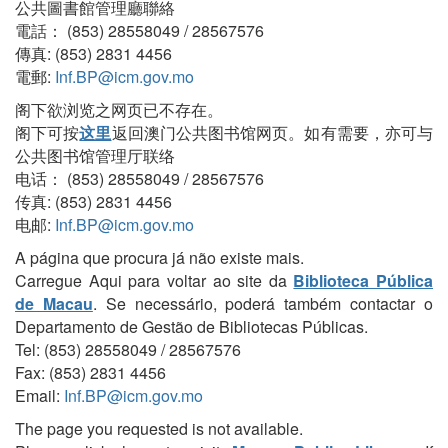
公共圖書館管理廳聯絡
電話： (853) 28558049 / 28567576
傳真: (853) 2831 4456
電郵:
Inf.BP@icm.gov.mo
阁下欲浏览之网页已不存在。
阁下可按
这里
返回澳门公共图书馆网页。如有需要，亦可与
公共图书馆管理厅联络
电话： (853) 28558049 / 28567576
传真: (853) 2831 4456
电邮:
Inf.BP@icm.gov.mo
A página que procura já não existe mais.
Carregue Aqui para voltar ao site da
Biblioteca Pública
de Macau
. Se necessário, poderá também contactar o
Departamento de Gestão de Bibliotecas Públicas.
Tel: (853) 28558049 / 28567576
Fax: (853) 2831 4456
Email:
Inf.BP@icm.gov.mo
The page you requested is not available.