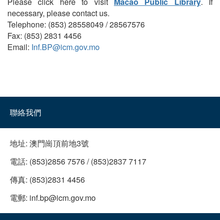
Please click here to visit
Macao Public Library
. If
necessary, please contact us.
Telephone: (853) 28558049 / 28567576
Fax: (853) 2831 4456
Email:
Inf.BP@icm.gov.mo
聯絡我們
地址:
澳門崗頂前地3號
電話:
(853)2856 7576 / (853)2837 7117
傳真:
(853)2831 4456
電郵:
inf.bp@icm.gov.mo