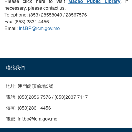
Please click here to visit
Macao Public Library
. If
necessary, please contact us.
Telephone: (853) 28558049 / 28567576
Fax: (853) 2831 4456
Email:
Inf.BP@icm.gov.mo
聯絡我們
地址:
澳門崗頂前地3號
電話:
(853)2856 7576 / (853)2837 7117
傳真:
(853)2831 4456
電郵:
inf.bp@icm.gov.mo