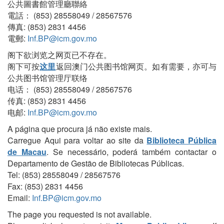
公共圖書館管理廳聯絡
電話： (853) 28558049 / 28567576
傳真: (853) 2831 4456
電郵:
Inf.BP@icm.gov.mo
阁下欲浏览之网页已不存在。
阁下可按
这里
返回澳门公共图书馆网页。如有需要，亦可与
公共图书馆管理厅联络
电话： (853) 28558049 / 28567576
传真: (853) 2831 4456
电邮:
Inf.BP@icm.gov.mo
A página que procura já não existe mais.
Carregue Aqui para voltar ao site da
Biblioteca Pública
de Macau
. Se necessário, poderá também contactar o
Departamento de Gestão de Bibliotecas Públicas.
Tel: (853) 28558049 / 28567576
Fax: (853) 2831 4456
Email:
Inf.BP@icm.gov.mo
The page you requested is not available.