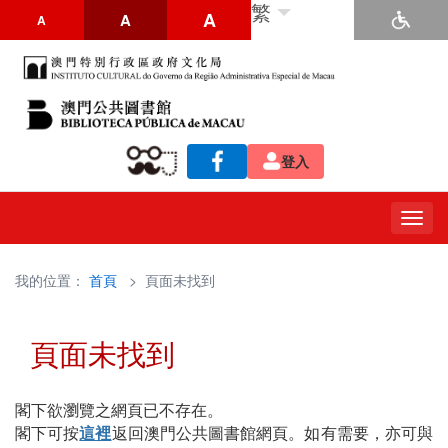
繁
A
A
A
登入
Togg
navig
我的位置：
首頁
> 頁面未找到
頁面未找到
閣下欲瀏覽之網頁已不存在。
閣下可按
這裡
返回澳門公共圖書館網頁。如有需要，亦可與