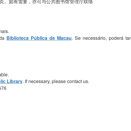
页。如有需要，亦可与公共图书馆管理厅联络
mais.
 da
Biblioteca Pública de Macau
. Se necessário, poderá t
able.
ic Library
. If necessary, please contact us.
576