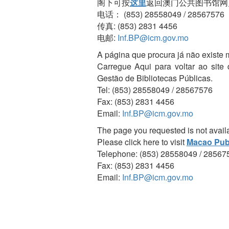
阁下可按
这里
返回澳门公共图书馆网
电话： (853) 28558049 / 28567576
传真: (853) 2831 4456
电邮:
Inf.BP@icm.gov.mo
A página que procura já não existe 
Carregue Aqui para voltar ao site
Gestão de Bibliotecas Públicas.
Tel: (853) 28558049 / 28567576
Fax: (853) 2831 4456
Email:
Inf.BP@icm.gov.mo
The page you requested is not avail
Please click here to visit
Macao Publ
Telephone: (853) 28558049 / 28567
Fax: (853) 2831 4456
Email:
Inf.BP@icm.gov.mo