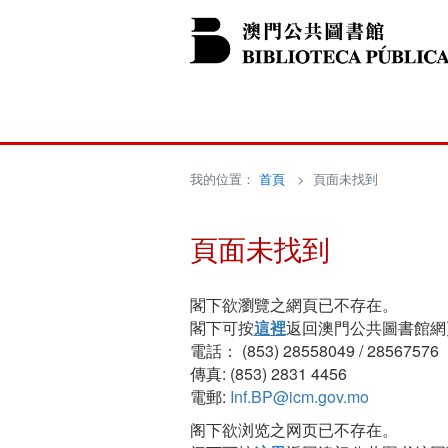
我的位置：
首頁
> 頁面未找到
頁面未找到
閣下欲瀏覽之網頁已不存在。
閣下可按
這裡
返回澳門公共圖書館網
電話： (853) 28558049 / 28567576
傳真: (853) 2831 4456
電郵:
Inf.BP@icm.gov.mo
阁下欲浏览之网页已不存在。