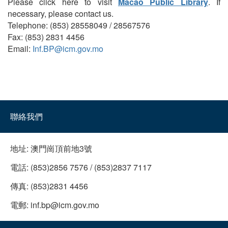
Please click here to visit
Macao Public Library
. If
necessary, please contact us.
Telephone: (853) 28558049 / 28567576
Fax: (853) 2831 4456
Email:
Inf.BP@icm.gov.mo
聯絡我們
地址:
澳門崗頂前地3號
電話:
(853)2856 7576 / (853)2837 7117
傳真:
(853)2831 4456
電郵:
inf.bp@icm.gov.mo