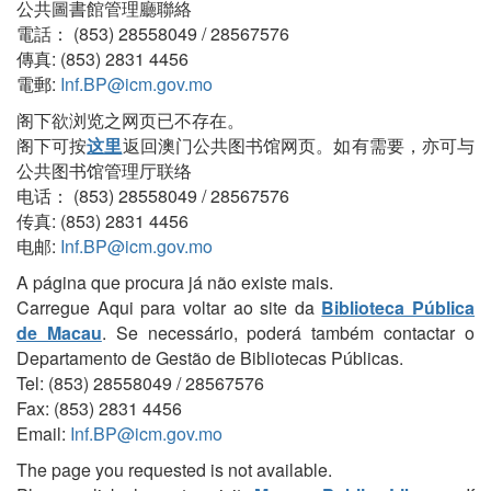
公共圖書館管理廳聯絡
電話： (853) 28558049 / 28567576
傳真: (853) 2831 4456
電郵:
Inf.BP@icm.gov.mo
阁下欲浏览之网页已不存在。
阁下可按
这里
返回澳门公共图书馆网页。如有需要，亦可与
公共图书馆管理厅联络
电话： (853) 28558049 / 28567576
传真: (853) 2831 4456
电邮:
Inf.BP@icm.gov.mo
A página que procura já não existe mais.
Carregue Aqui para voltar ao site da
Biblioteca Pública
de Macau
. Se necessário, poderá também contactar o
Departamento de Gestão de Bibliotecas Públicas.
Tel: (853) 28558049 / 28567576
Fax: (853) 2831 4456
Email:
Inf.BP@icm.gov.mo
The page you requested is not available.