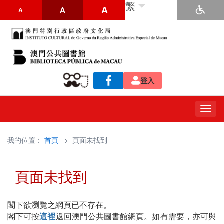
繁
A
A
A
登入
Togg
navig
我的位置：
首頁
> 頁面未找到
頁面未找到
閣下欲瀏覽之網頁已不存在。
閣下可按
這裡
返回澳門公共圖書館網頁。如有需要，亦可與