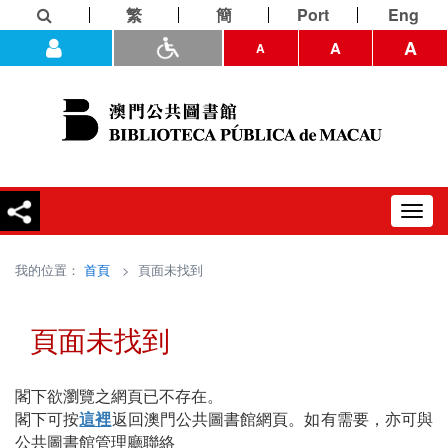
繁
簡
Port
Eng
A
A
A
Toggl
navig
我的位置：
首頁
> 頁面未找到
頁面未找到
閣下欲瀏覽之網頁已不存在。
閣下可按
這裡
返回澳門公共圖書館網頁。如有需要，亦可與
公共圖書館管理廳聯絡