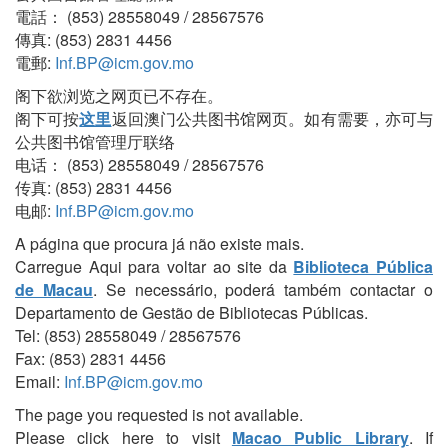
電話： (853) 28558049 / 28567576
傳真: (853) 2831 4456
電郵:
Inf.BP@icm.gov.mo
阁下欲浏览之网页已不存在。
阁下可按
这里
返回澳门公共图书馆网页。如有需要，亦可与
公共图书馆管理厅联络
电话： (853) 28558049 / 28567576
传真: (853) 2831 4456
电邮:
Inf.BP@icm.gov.mo
A página que procura já não existe mais.
Carregue Aqui para voltar ao site da
Biblioteca Pública
de Macau
. Se necessário, poderá também contactar o
Departamento de Gestão de Bibliotecas Públicas.
Tel: (853) 28558049 / 28567576
Fax: (853) 2831 4456
Email:
Inf.BP@icm.gov.mo
The page you requested is not available.
Please click here to visit
Macao Public Library
. If