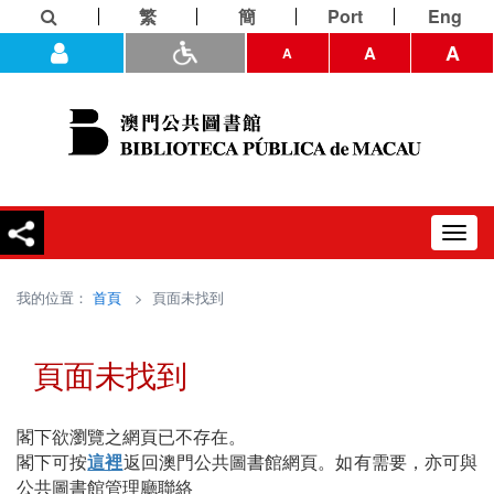
繁
簡
Port
Eng
A
A
A
Toggl
navig
我的位置：
首頁
> 頁面未找到
頁面未找到
閣下欲瀏覽之網頁已不存在。
閣下可按
這裡
返回澳門公共圖書館網頁。如有需要，亦可與
公共圖書館管理廳聯絡