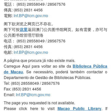
電話： (853) 28558049 / 28567576
傳真: (853) 2831 4456
電郵:
Inf.BP@icm.gov.mo
阁下欲浏览之网页已不存在。
阁下可按
这里
返回澳门公共图书馆网页。如有需要，亦可与
公共图书馆管理厅联络
电话： (853) 28558049 / 28567576
传真: (853) 2831 4456
电邮:
Inf.BP@icm.gov.mo
A página que procura já não existe mais.
Carregue Aqui para voltar ao site da
Biblioteca Pública
de Macau
. Se necessário, poderá também contactar o
Departamento de Gestão de Bibliotecas Públicas.
Tel: (853) 28558049 / 28567576
Fax: (853) 2831 4456
Email:
Inf.BP@icm.gov.mo
The page you requested is not available.
Please click here to visit
Macao Public Library
. If